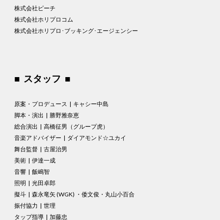
株式会社ピーチ
株式会社ホリプロコム
株式会社ホリプロ･ブッキング･エージェンシー
■ スタッフ ■
原案・プロデュース | キャシー中島
脚本・演出 | 勝野雅奈恵
総合演出 | 高橋征男（グループ虎）
音楽アドバイザー | ダイアモンド☆ユカイ
舞台監督 | 古屋治男
美術 | 伊達一成
音響 | 飯嶋智
照明 | 光田卓郎
擬斗 | 森永竜矢 (WGK) ・倭文俊・丸山小百合
振付協力 | 世理
タップ指導 | 加藤忠