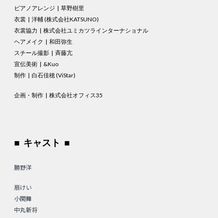
ピアノアレンジ | 草野樹里
衣裳 | 洋輔 (株式会社KATSUNO)
衣裳協力 | 株式会社ユミカツラインターナショナル
ヘアメイク | 和田弥生
スチール撮影 | 斉藤亢
宣伝美術 | &Kuo
制作 | 白石佳穂 (ViStar)
企画・制作 | 株式会社オフィス35
■ キャスト ■
勝野洋
扇けい
小関舞
中丸新将