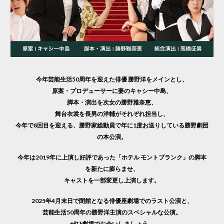
今年芸能生活50周年を迎えた俳優 勝野洋をメインとし、
原案・プロデューサーに妻のキャシー中島、
脚本・演出を次女の勝野雅奈恵、
舞台衣裳を長男の洋輔がそれぞれ担当し、
今年で8回目を迎える、勝野家総動員で年に1度お送りしている勝野劇団
の本公演。
今年は2019年に上演し好評であった「ホテル モントブランク」の脚本
を新たに膨らませ、
キャストを一部変更し上演します。
2025年4月末日で閉館となる俳優座劇場でのラスト公演と、
芸能生活50周年の勝野洋主演のスペシャルな公演。
ぜひ劇場でお会いしましょう。