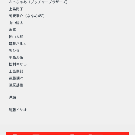
ぶっちゃあ（ブッチャーブラザーズ）
上島尚子
岡安章介（ななめ45°）
山中翔太
永真
神山大和
齋藤ハルカ
ちひろ
平島渉伍
松村キサラ
上島嘉郎
遠藤瑚々
藤原基樹
洋輔
尾藤イサオ