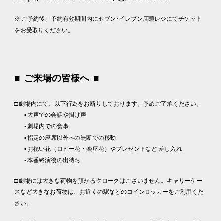
※ ご予約後、予約有効期間内にセブン･イレブン店頭レジにてチケット
をお受取りください。
■ ご来場の皆様へ ■
□ 劇場内にて、以下行為をお断りしております。予めご了承ください。
▪︎ 大声での会話や掛け声
▪︎ 劇場内での食事
▪︎ 指定の座席以外への無断での移動
▪︎ お祝い花（ロビー花・楽屋花）やプレゼントなど 差し入れ
▪︎ 本番終演後の出待ち
□
劇場には大きな荷物を預かるクロークはございません。キャリーケー
スなど大きなお荷物は、お近くの駅などのコインロッカーをご利用くだ
さい。