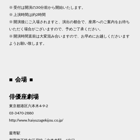
※ 受付は開演の30分前から開始いたします。
※ 上演時間は約2時間
※ 開演後にご入場されますと、演出の都合で、座席へのご案内をお待ち
いただく場合がございますので、予めご了承ください。
※ 開演時間直前は大変混み合いますので、お早めにお越しくださいます
ようお願い致します。
■ 会場 ■
俳優座劇場
東京都港区六本木4-9-2
03-3470-2880
http://www.haiyuzagekijou.co.jp/
最寄駅